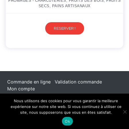
FROMAGES - CHARCUTERIES, FRUITS DES BOIS, FRUITS
SECS, PAINS ARTISANAUX
RESERVER !
Commande en ligne
Validation commande
Mon compte
© 2026 - La Souris Gourmande Libramont. All rights
Nous utilisons des cookies pour vous garantir la meilleure
reserved.
expérience sur notre site web. Si vous continuez à utiliser ce
site, nous supposerons que vous en êtes satisfait.
Ok