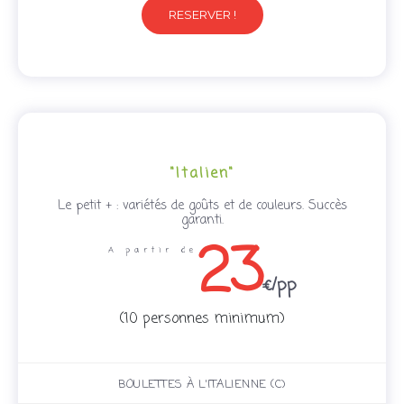
RESERVER !
"Italien"
Le petit + : variétés de goûts et de couleurs. Succès
garanti.
23
A partir de
€/pp
(10 personnes minimum)
BOULETTES À L'ITALIENNE (C)